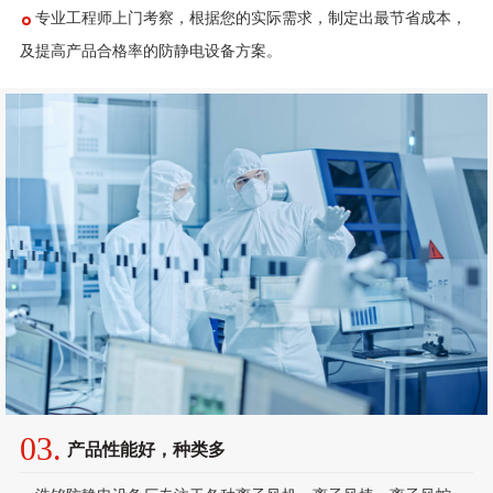
03.
产品性能好，种类多
浩铭防静电设备厂专注于各种离子风机，离子风棒，离子风蛇，
离子风鼓的研发生产。
产品种类丰富，规格齐全，可满足不同行业的客户对防静电设备
的需求。
产品质量稳定，每台设备出厂前均经过严格测试，出厂合格率
高。