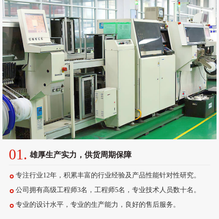
01.
雄厚生产实力，供货周期保障
专注行业12年，积累丰富的行业经验及产品性能针对性研究。
公司拥有高级工程师3名，工程师5名，专业技术人员数十名。
专业的设计水平，专业的生产能力，良好的售后服务。