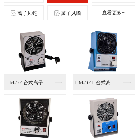
查看更多+
离子风蛇
离子风嘴
HM-280风枪
HM-204C大头离...