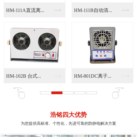
HM-204H离子风...
HM-204离子风枪
浩铭四大优势
为您提供高标准、个性化，先进可靠的防静电解决方案