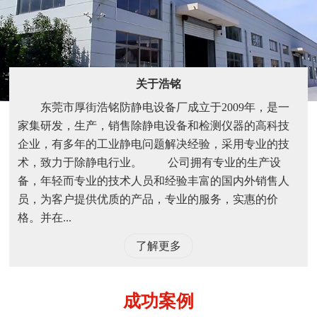
术，致力于除静电行业。 公司拥有专业的生产设
备，年轻而专业的技术人员和经验丰富的国内外销售人
员，为客户提供优质的产品，专业的服务，实惠的价
格。并在...
了解更多
成功案例
专注于为各行业提供防静电解决方案