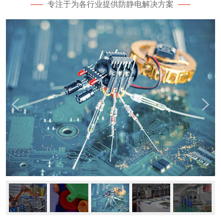
新闻资讯
关注浩铭，掌握静电设备最新动态
公司动态
行业资讯
常见问题